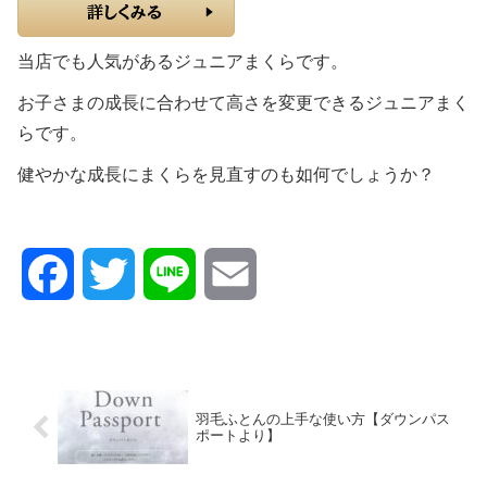
当店でも人気があるジュニアまくらです。
お子さまの成長に合わせて高さを変更できるジュニアまく
らです。
健やかな成長にまくらを見直すのも如何でしょうか？
F
T
L
E
a
w
i
m
c
i
n
a
羽毛ふとんの上手な使い方【ダウンパス
e
t
e
i
ポートより】
b
t
l