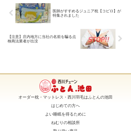
医師がすすめるジュニア枕【コピロ】が
e
t
e
i
特集されました
b
t
l
【注意】庄内地方に当社の名前を騙る点
検商法業者が出没
o
e
o
r
k
オーダー枕・マットレス・西川羽毛はふとんの池田
はじめての方へ
よい睡眠を得るために
ねむりの相談所
取り扱い商品