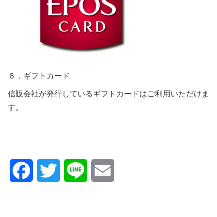
６．ギフトカード
信販会社が発行しているギフトカードはご利用いただけま
す。
F
T
L
E
a
w
i
m
c
i
n
a