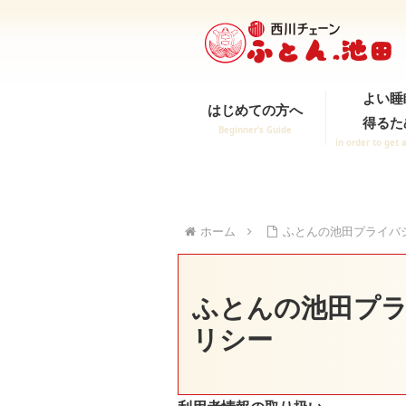
よい睡
はじめての方へ
得るた
Beginner’s Guide
in order to get 
ホーム
ふとんの池田プライバ
ふとんの池田プ
リシー