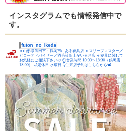
インスタグラムでも情報発信中で
す。
futon_no_ikeda
🔸山形県酒田市・鶴岡市にある寝具店
🔸スリープマスター／
ピローアドバイザー／羽毛診断士がいるお店
🔸寝具に関して
お気軽にご相談下さい🌿
🕙営業時間 10:00〜18:30（鶴岡店
18:00）
🌙定休日 水曜日
👇ご来店予約はこちらから🕊️