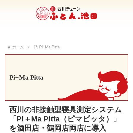
ホーム
Pi+Ma Pitta
Pi+Ma Pitta
西川の非接触型寝具測定システム
「Pi＋Ma Pitta（ピマピッタ）」
を酒田店・鶴岡店両店に導入