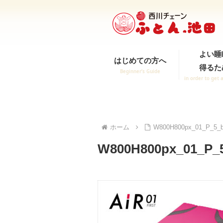
よい睡
はじめての方へ
得るた
Beginner’s Guide
in order to get 
ホーム
W800H800px_01_P_5_
W800H800px_01_P_