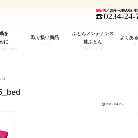
眠を
ふとんメンテナンス
取り扱い商品
よくある
めに
貸ふとん
Products
Qu
a good sleep
Maintenance
bed
5_bed
2019.04.25