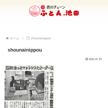
ホーム
shounainippou
shounainippou
2021.07.15