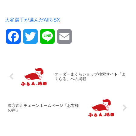
大谷選手が選んだAIR-SX
F
T
L
E
a
w
i
m
c
i
n
a
オーダーまくらショップ検索サイト「ま
くらる」への掲載
e
t
e
i
b
t
l
東京西川チェーンホームページ「お客様
o
e
の声」
o
r