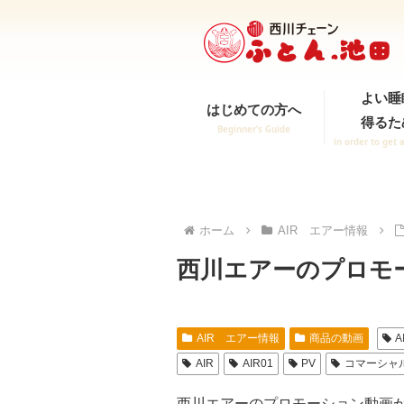
よい睡
はじめての方へ
得るた
Beginner’s Guide
in order to get 
ホーム
AIR エアー情報
西川エアーのプロモ
AIR エアー情報
商品の動画
A
AIR
AIR01
PV
コマーシャ
西川エアーのプロモーション動画