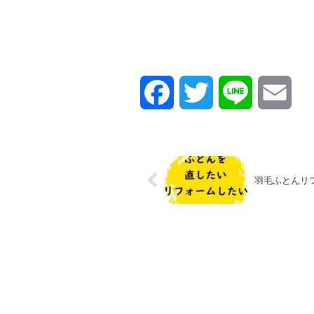
F
T
L
E
a
w
i
m
c
i
n
a
羽毛ふとんリ
e
t
e
i
b
t
l
o
e
o
r