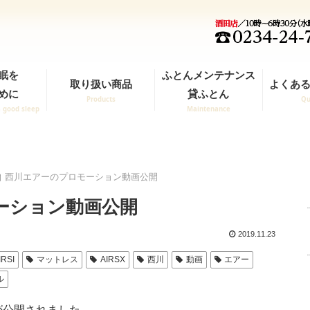
眠を
ふとんメンテナンス
取り扱い商品
よくある
めに
貸ふとん
Products
Qu
a good sleep
Maintenance
西川エアーのプロモーション動画公開
ーション動画公開
2019.11.23
IRSI
マットレス
AIRSX
西川
動画
エアー
ル
が公開されました。