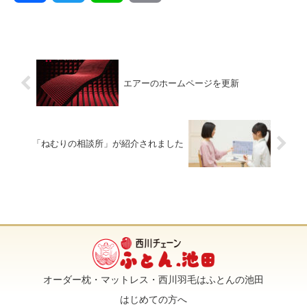
a
w
i
m
c
i
n
a
エアーのホームページを更新
e
t
e
i
b
t
l
「ねむりの相談所」が紹介されました
o
e
o
r
k
オーダー枕・マットレス・西川羽毛はふとんの池田
はじめての方へ