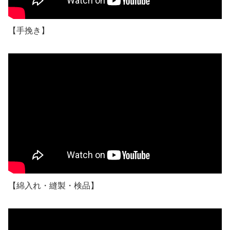
【手挽き】
【綿入れ・縫製・検品】