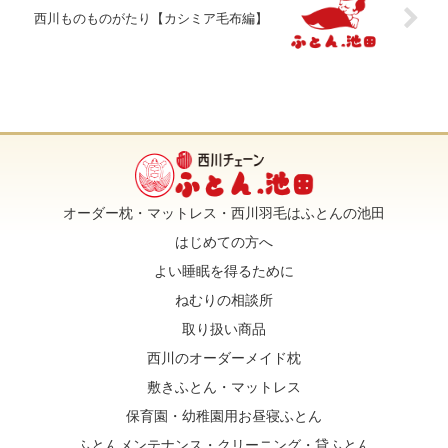
西川ものものがたり【カシミア毛布編】
o
e
o
r
k
オーダー枕・マットレス・西川羽毛はふとんの池田
はじめての方へ
よい睡眠を得るために
ねむりの相談所
取り扱い商品
西川のオーダーメイド枕
敷きふとん・マットレス
保育園・幼稚園用お昼寝ふとん
ふとんメンテナンス・クリーニング・貸ふとん