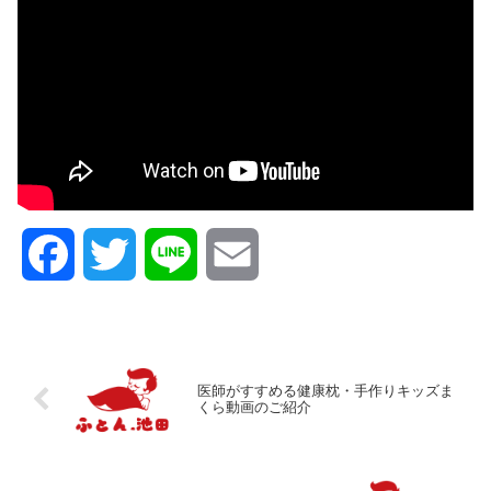
F
T
L
E
a
w
i
m
c
i
n
a
医師がすすめる健康枕・手作りキッズま
くら動画のご紹介
e
t
e
i
b
t
l