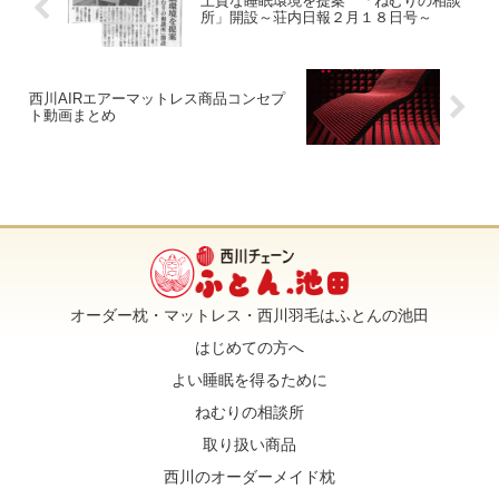
上質な睡眠環境を提案 「ねむりの相談
所」開設～荘内日報２月１８日号～
e
t
e
i
b
t
l
西川AIRエアーマットレス商品コンセプ
ト動画まとめ
o
e
o
r
k
オーダー枕・マットレス・西川羽毛はふとんの池田
はじめての方へ
よい睡眠を得るために
ねむりの相談所
取り扱い商品
西川のオーダーメイド枕