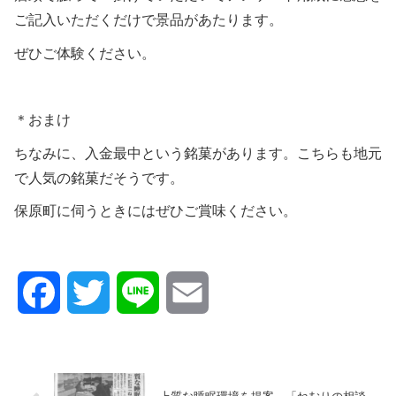
ご記入いただくだけで景品があたります。
ぜひご体験ください。
＊おまけ
ちなみに、入金最中という銘菓があります。こちらも地元
で人気の銘菓だそうです。
保原町に伺うときにはぜひご賞味ください。
F
T
L
E
a
w
i
m
c
i
n
a