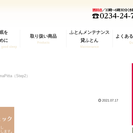
眠を
ふとんメンテナンス
取り扱い商品
よくある
めに
貸ふとん
Products
Qu
a good sleep
Maintenance
maPitta（Step2）
2021.07.17