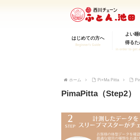
よい睡
はじめての方へ
得るた
Beginner’s Guide
in order to get 
ホーム
Pi+Ma Pitta
Pi
PimaPitta（Step2）