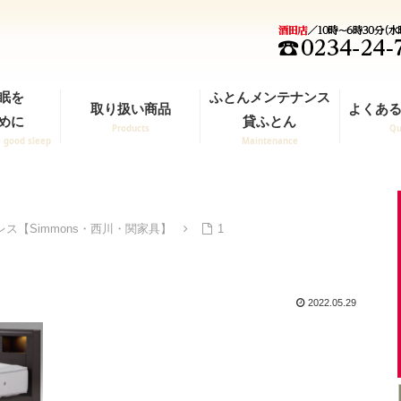
眠を
ふとんメンテナンス
取り扱い商品
よくある
めに
貸ふとん
Products
Qu
a good sleep
Maintenance
ス【Simmons・西川・関家具】
1
2022.05.29