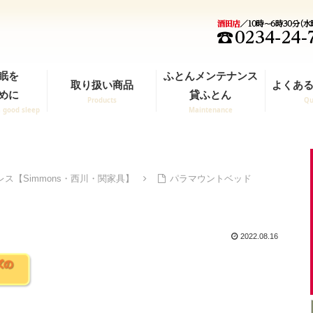
眠を
ふとんメンテナンス
取り扱い商品
よくある
めに
貸ふとん
Products
Qu
a good sleep
Maintenance
ス【Simmons・西川・関家具】
パラマウントベッド
2022.08.16