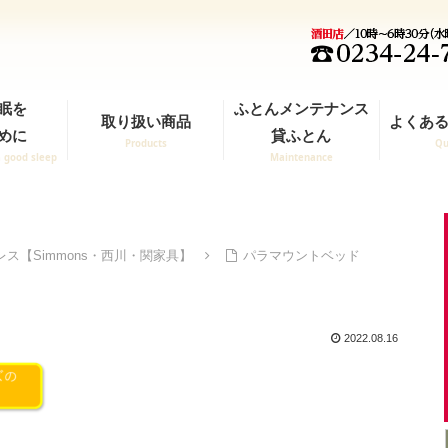
眠を
ふとんメンテナンス
取り扱い商品
よくある
めに
貸ふとん
Products
Qu
a good sleep
Maintenance
ス【Simmons・西川・関家具】
パラマウントベッド
2022.08.16