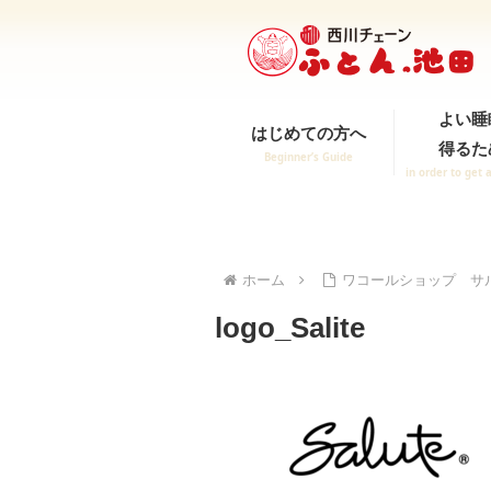
よい睡
はじめての方へ
得るた
Beginner’s Guide
in order to get 
ホーム
ワコールショップ サル
logo_Salite