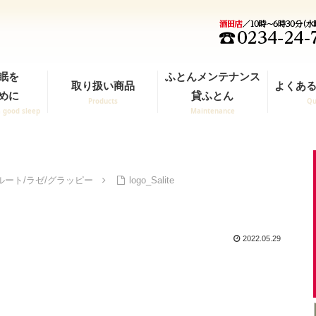
眠を
ふとんメンテナンス
取り扱い商品
よくある
めに
貸ふとん
Products
Qu
a good sleep
Maintenance
ート/ラゼ/グラッピー
logo_Salite
2022.05.29