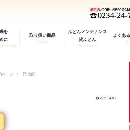
眠を
ふとんメンテナンス
取り扱い商品
よくある
めに
貸ふとん
Products
Qu
a good sleep
Maintenance
約ページ
酒田
2021.04.05