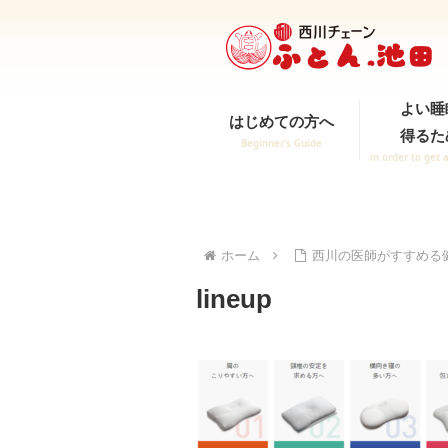
よい睡
はじめての方へ
得るた
Beginner’s Guide
in order to get 
ホーム
西川の医師がすすめる
lineup