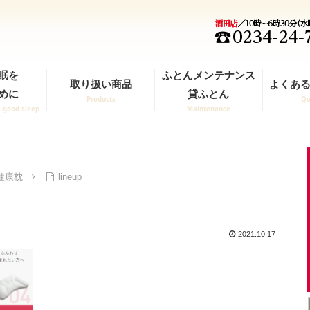
眠を
ふとんメンテナンス
取り扱い商品
よくある
めに
貸ふとん
Products
Qu
a good sleep
Maintenance
健康枕
lineup
2021.10.17