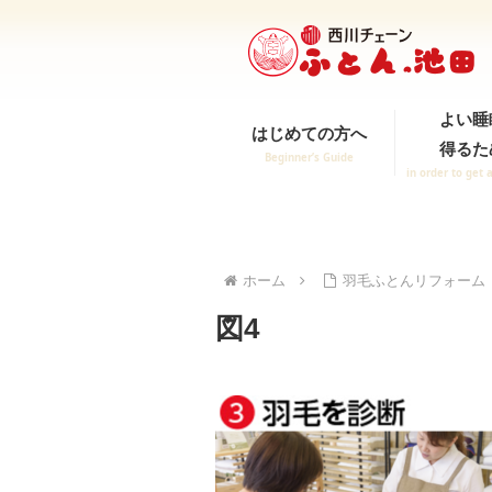
よい睡
はじめての方へ
得るた
Beginner’s Guide
in order to get 
ホーム
羽毛ふとんリフォーム
図4