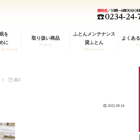
眠を
ふとんメンテナンス
取り扱い商品
よくある
めに
貸ふとん
Products
Qu
a good sleep
Maintenance
図4
2022.08.16