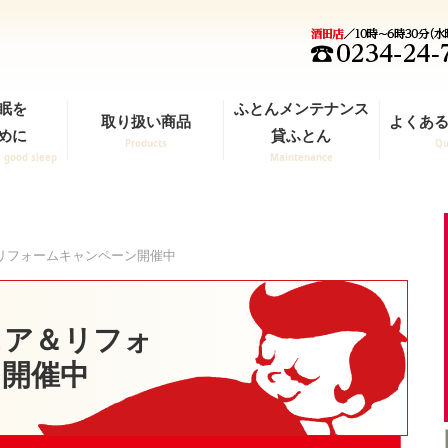
眠を
ふとんメンテナンス
取り扱い商品
よくある
めに
貸ふとん
Products
Qu
a good sleep
Maintenance
リフォームキャンペーン開催中
ェア＆リフォ
ン開催中