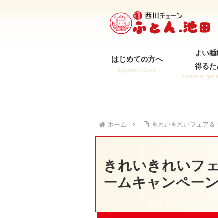
よい睡
はじめての方へ
得るた
Beginner’s Guide
in order to get 
ホーム
きれいきれいフェア＆
きれいきれいフ
ームキャンペー