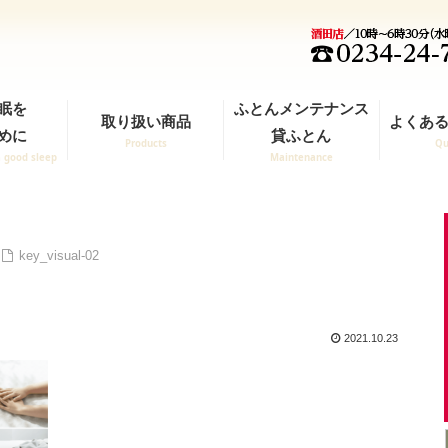
眠を
ふとんメンテナンス
取り扱い商品
よくある
めに
貸ふとん
Products
Qu
a good sleep
Maintenance
key_visual-02
2021.10.23