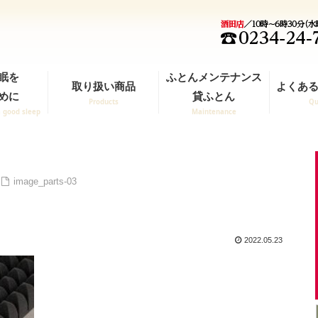
眠を
ふとんメンテナンス
取り扱い商品
よくある
めに
貸ふとん
Products
Qu
a good sleep
Maintenance
image_parts-03
2022.05.23