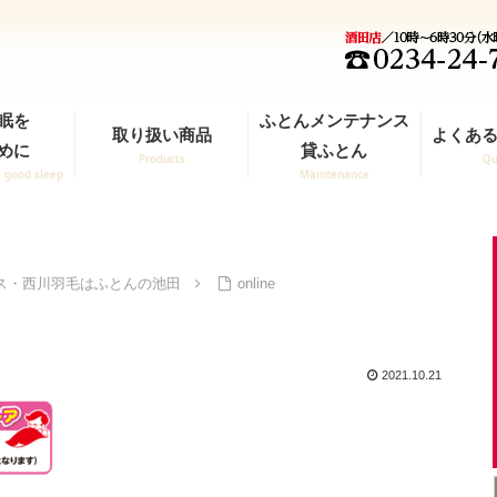
眠を
ふとんメンテナンス
取り扱い商品
よくある
めに
貸ふとん
Products
Qu
a good sleep
Maintenance
ス・西川羽毛はふとんの池田
online
2021.10.21