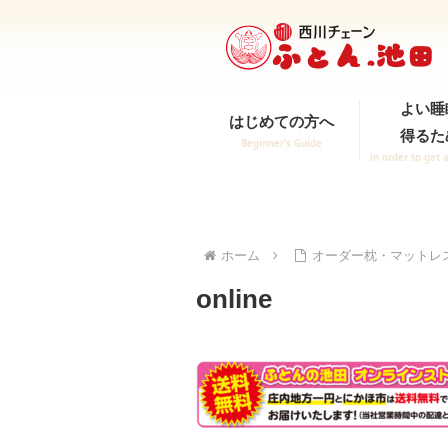
よい睡
はじめての方へ
得るた
Beginner’s Guide
in order to get 
ホーム
オーダー枕・マットレ
online